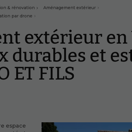
ion & rénovation
Aménagement extérieur
ation par drone
 extérieur en V
x durables et e
 ET FILS
re espace