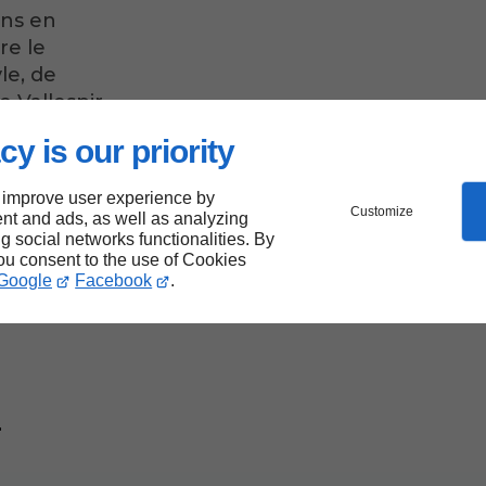
ons en
re le
le, de
 Vallespir.
cy is our priority
ou
 improve user experience by
Customize
nt and ads, as well as analyzing
ng social networks functionalities. By
you consent to the use of Cookies
Google
Facebook
.
u