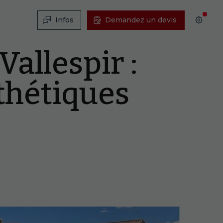
Infos
Demandez un devis
allespir :
sthétiques