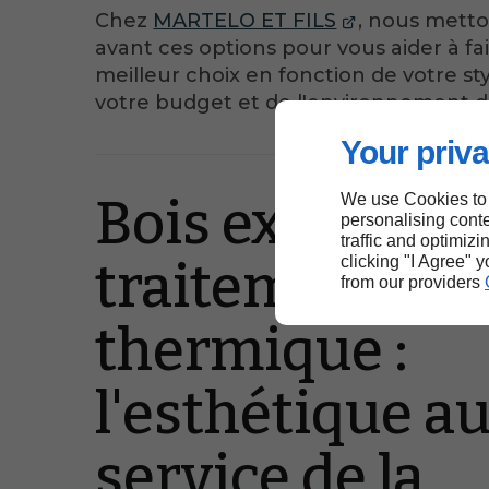
Chez
MARTELO ET FILS
, nous mett
avant ces options pour vous aider à fai
meilleur choix en fonction de votre sty
votre budget et de l'environnement de
Your priva
Bois exotique 
We use Cookies to
personalising conte
traffic and optimizi
clicking "I Agree" 
traitement
from our providers
thermique :
l'esthétique a
service de la