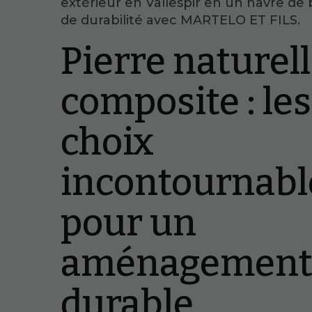
extérieur en Vallespir en un havre de
de durabilité avec MARTELO ET FILS.
Pierre naturel
composite : les
choix
incontournabl
pour un
aménagemen
durable