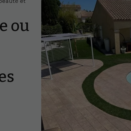
 beauté et
le ou
es
t