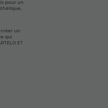
oix pour un
thétique,
 créer un
ue qui
MARTELO ET