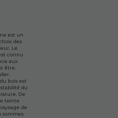
nne est un
choix des
eur. Le
 est connu
ance aux
t être
lier.
du bois est
stabilité du
érature. De
e teinte
 paysage de
us sommes