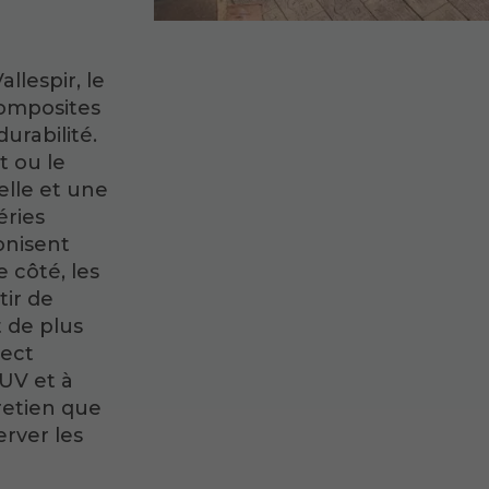
llespir, le
composites
durabilité.
t ou le
lle et une
éries
onisent
 côté, les
tir de
t de plus
pect
 UV et à
tretien que
erver les